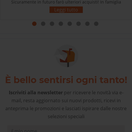
Sicuramente in futuro farò ulteriori acquisti! In famiglia
siamo tutti soddisfatti e contenti dei nostri acquisti.
Leggi tutto
Grazie! L’esperienza d’acquisto con Sherpa3 è stata
come rivolgersi al proprio negozio di articoli sportivi di
fiducia! Complimenti!
È bello sentirsi ogni tanto!
Iscriviti alla newsletter
per ricevere le novità via e-
mail, resta aggiornato sui nuovi prodotti, ricevi in
anteprima le promozioni e lasciati ispirare dalle nostre
selezioni speciali