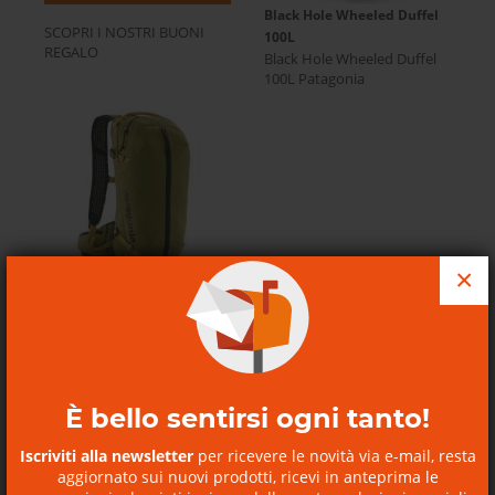
Black Hole Wheeled Duffel
SCOPRI I NOSTRI BUONI
100L
REGALO
Black Hole Wheeled Duffel
100L Patagonia
×
Zaino Bike Dirt Roamer
Pack...
Dirt Roamer Pack 20L
Patagonia
È bello sentirsi ogni tanto!
Iscriviti alla newsletter
per ricevere le novità via e-mail, resta
aggiornato sui nuovi prodotti, ricevi in anteprima le