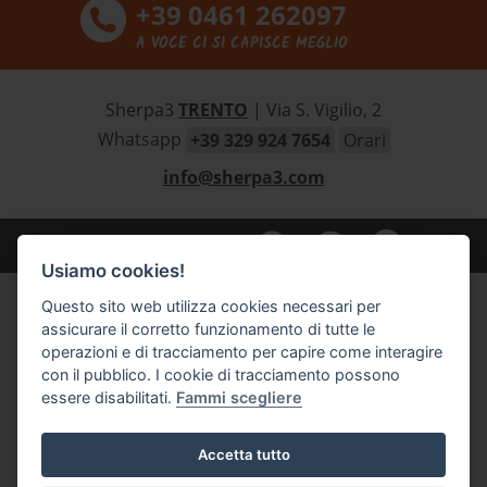
+39 0461 262097
A VOCE CI SI CAPISCE MEGLIO
Sherpa3
TRENTO
| Via S. Vigilio, 2
Whatsapp
+39 329 924 7654
Orari
info@sherpa3.com
SEGUICI SUI SOCIAL:
Usiamo cookies!
Sherpa3 | Patagonia
Questo sito web utilizza cookies necessari per
assicurare il corretto funzionamento di tutte le
Outlet
operazioni e di tracciamento per capire come interagire
Abbigliamento uomo Patagonia
con il pubblico. I cookie di tracciamento possono
Abbigliamento donna Patagonia
essere disabilitati.
Fammi scegliere
Abbigliamento bambino Patagonia
Zaini e borse Patagonia
Accetta tutto
Scarpe outdoor Scarpa e Lizard