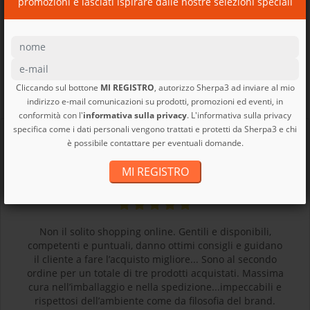
promozioni e lasciati ispirare dalle nostre selezioni speciali
Cliccando sul bottone
MI REGISTRO
, autorizzo Sherpa3 ad inviare al mio
DA CHI CI VUOLE BENE
indirizzo e-mail comunicazioni su prodotti, promozioni ed eventi, in
conformità con l'
informativa sulla privacy
. L'informativa sulla privacy
specifica come i dati personali vengono trattati e protetti da Sherpa3 e chi
è possibile contattare per eventuali domande.
B
MI REGISTRO
BEATRICE
Non il solito shopping online. Gentili e disponibili,
competenti e puntuali, danno ottimi consigli e guidano
il cliente a fare l’acquisto migliore... Sono al secondo
ordine per un totale di tre prodotti acquistati. Massima
cura nell’imballaggio e nella spedizione...impeccabili e
rispettosi dell’ambiente come da filosofia del brand.