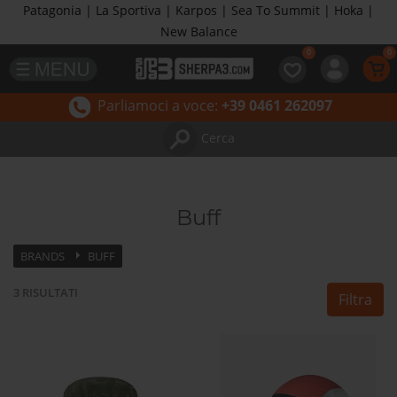
Patagonia | La Sportiva | Karpos | Sea To Summit | Hoka |
New Balance
Parliamoci a voce:
+39 0461 262097
Cerca
Buff
BRANDS
BUFF
3
RISULTATI
Filtra