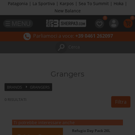
Patagonia | La Sportiva | Karpos | Sea To Summit | Hoka |
New Balance
Parliamoci a voce:
+39 0461 262097
Cerca
Grangers
BRANDS
GRANGERS
0
RISULTATI
Filtra
Ti potrebbe interessare anche
Refugio Day Pack 26L