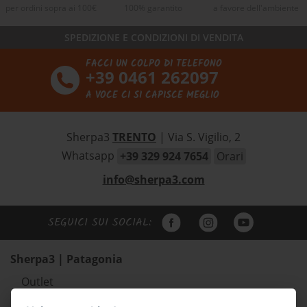
per ordini sopra ai 100€
100% garantito
a favore dell'ambiente
SPEDIZIONE E CONDIZIONI DI VENDITA
FACCI UN COLPO DI TELEFONO
+39 0461 262097
A VOCE CI SI CAPISCE MEGLIO
Sherpa3
TRENTO
| Via S. Vigilio, 2
Whatsapp
+39 329 924 7654
Orari
info@sherpa3.com
SEGUICI SUI SOCIAL:
Sherpa3 | Patagonia
Outlet
Abbigliamento uomo Patagonia