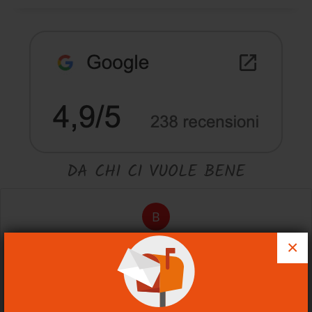
DA CHI CI VUOLE BENE
B
×
BEATRICE
Non il solito shopping online. Gentili e disponibili,