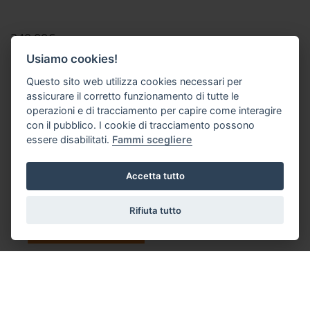
240,00€
Usiamo cookies!
Questo sito web utilizza cookies necessari per
assicurare il corretto funzionamento di tutte le
operazioni e di tracciamento per capire come interagire
Ti potrebbe interessare anche
con il pubblico. I cookie di tracciamento possono
Refugio Day Pack 26L
essere disabilitati.
Fammi scegliere
Refugio Day Pack 26L
Patagonia
Accetta tutto
Rifiuta tutto
SCOPRI I NOSTRI BUONI
REGALO