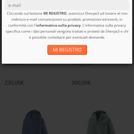
Cliccando sul bottone
MI REGISTRO
, autorizzo Sherpa3 ad inviare al mio
indirizzo e-mail comunicazioni su prodotti, promozioni ed eventi, in
conformità con l'
informativa sulla privacy
. L'informativa sulla privacy
specifica come i dati personali vengono trattati e protetti da Sherpa3 e chi
è possibile contattare per eventuali domande.
Colori: 2
Colori: 2
MI REGISTRO
W's Nano Puff Hoody
Giacca Imbottita W's Micro...
W's Nano Puff Hoody
W's Micro Puff Hoody
Patagonia
Patagonia
230,00€
300,00€