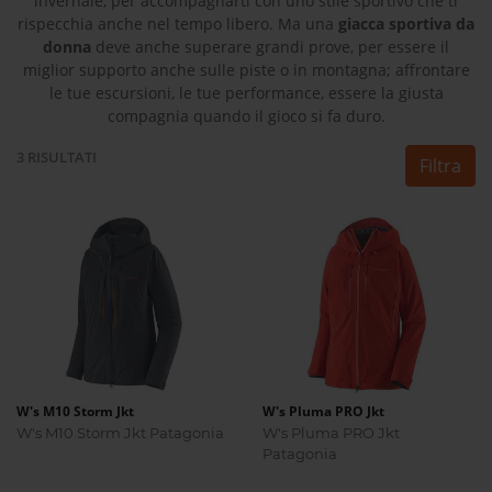
invernale, per accompagnarti con uno stile sportivo che ti
rispecchia anche nel tempo libero. Ma una
giacca sportiva da
donna
deve anche superare grandi prove, per essere il
miglior supporto anche sulle piste o in montagna; affrontare
le tue escursioni, le tue performance, essere la giusta
compagnia quando il gioco si fa duro.
3
RISULTATI
Filtra
W's M10 Storm Jkt
W's Pluma PRO Jkt
W's M10 Storm Jkt Patagonia
W's Pluma PRO Jkt
Patagonia