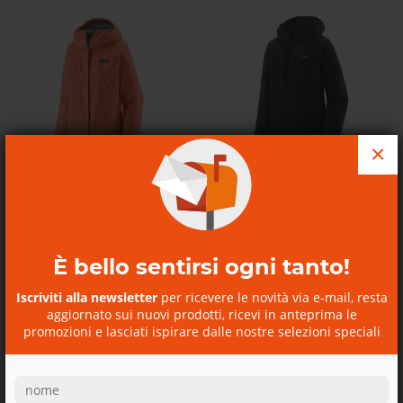
×
Colori: 5
Giacca traspirante donna W's...
W's Nano-Air Hoody
Giacca impermeabile donna
Patagonia
W's...
W's Torrentshell 3L Rain Jkt
Patagonia
È bello sentirsi ogni tanto!
320,00€
Iscriviti alla newsletter
per ricevere le novità via e-mail, resta
200,00€
aggiornato sui nuovi prodotti, ricevi in anteprima le
promozioni e lasciati ispirare dalle nostre selezioni speciali