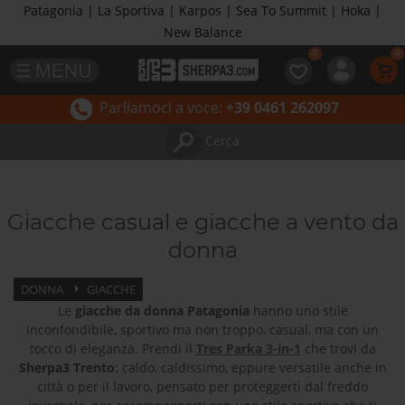
Patagonia | La Sportiva | Karpos | Sea To Summit | Hoka |
New Balance
Parliamoci a voce:
+39 0461 262097
Cerca
Giacche casual e giacche a vento da
donna
DONNA
GIACCHE
Le
giacche da donna Patagonia
hanno uno stile
inconfondibile, sportivo ma non troppo, casual, ma con un
tocco di eleganza. Prendi il
Tres Parka 3-in-1
che trovi da
Sherpa3 Trento
: caldo, caldissimo, eppure versatile anche in
città o per il lavoro, pensato per proteggerti dal freddo