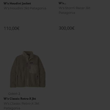
W's...
W's Houdini Jacket
W's Storm Racer Jkt
W's Houdini Jkt Patagonia
Patagonia
300,00€
110,00€
Colori: 2
W's Classic Retro-X Jkt
W's Classic Retro-X Jkt
Patagonia